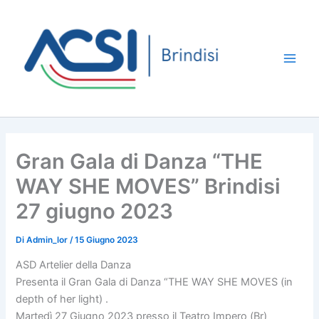
Vai
al
contenuto
Main
Men
Gran Gala di Danza “THE
WAY SHE MOVES” Brindisi
27 giugno 2023
Di
Admin_lor
/
15 Giugno 2023
ASD Artelier della Danza
Presenta il Gran Gala di Danza “THE WAY SHE MOVES (in
depth of her light) .
Martedì 27 Giugno 2023 presso il Teatro Impero (Br)