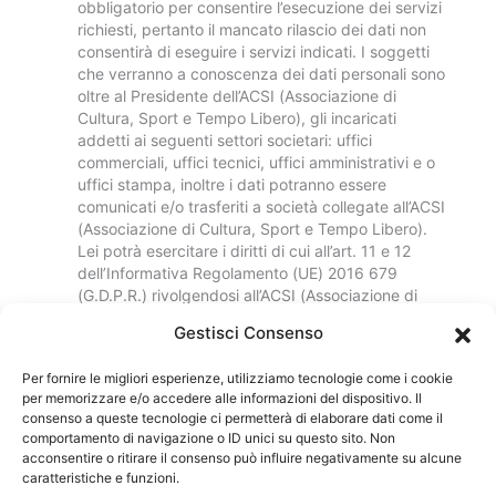
obbligatorio per consentire l’esecuzione dei servizi
richiesti, pertanto il mancato rilascio dei dati non
consentirà di eseguire i servizi indicati. I soggetti
che verranno a conoscenza dei dati personali sono
oltre al Presidente dell’ACSI (Associazione di
Cultura, Sport e Tempo Libero), gli incaricati
addetti ai seguenti settori societari: uffici
commerciali, uffici tecnici, uffici amministrativi e o
uffici stampa, inoltre i dati potranno essere
comunicati e/o trasferiti a società collegate all’ACSI
(Associazione di Cultura, Sport e Tempo Libero).
Lei potrà esercitare i diritti di cui all’art. 11 e 12
dell’Informativa Regolamento (UE) 2016 679
(G.D.P.R.) rivolgendosi all’ACSI (Associazione di
Cultura, Sport e Tempo Libero) con sede in Roma
Gestisci Consenso
alla via Montecatini, 5. Letto l’informativa, lei
esprime suo specifico consenso al trattamento dei
Per fornire le migliori esperienze, utilizziamo tecnologie come i cookie
dati sopra conferiti perle finalità sopra esposte.
per memorizzare e/o accedere alle informazioni del dispositivo. Il
(obbligatorio)
consenso a queste tecnologie ci permetterà di elaborare dati come il
comportamento di navigazione o ID unici su questo sito. Non
acconsentire o ritirare il consenso può influire negativamente su alcune
Invia
caratteristiche e funzioni.